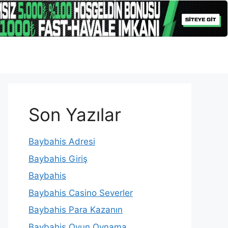
Son Yazılar
Baybahis Adresi
Baybahis Giriş
Baybahis
Baybahis Casino Severler
Baybahis Para Kazanın
Baybahis Oyun Oynama