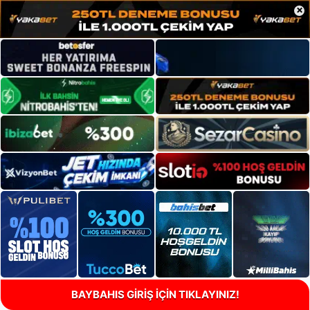
×
BAYBAHIS GİRİŞ İÇİN TIKLAYINIZ!