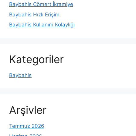
Baybahis Cömert İkramiye
Baybahis Hızlı Erişim
Baybahis Kullanım Kolaylığı
Kategoriler
Baybahis
Arşivler
Temmuz 2026