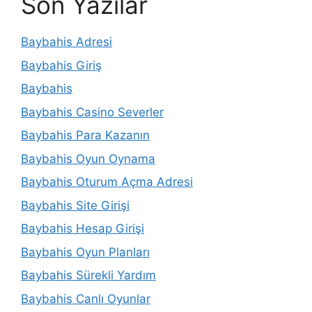
Son Yazılar
Baybahis Adresi
Baybahis Giriş
Baybahis
Baybahis Casino Severler
Baybahis Para Kazanın
Baybahis Oyun Oynama
Baybahis Oturum Açma Adresi
Baybahis Site Girişi
Baybahis Hesap Girişi
Baybahis Oyun Planları
Baybahis Sürekli Yardım
Baybahis Canlı Oyunlar