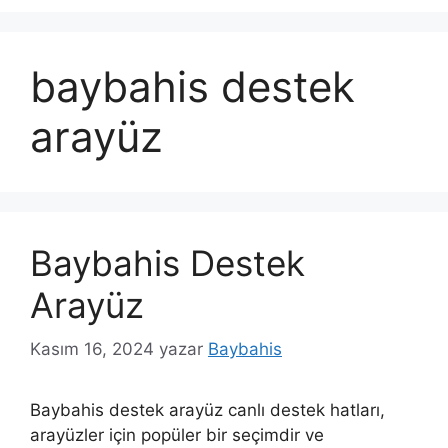
baybahis destek
arayüz
Baybahis Destek
Arayüz
Kasım 16, 2024
yazar
Baybahis
Baybahis destek arayüz canlı destek hatları,
arayüzler için popüler bir seçimdir ve