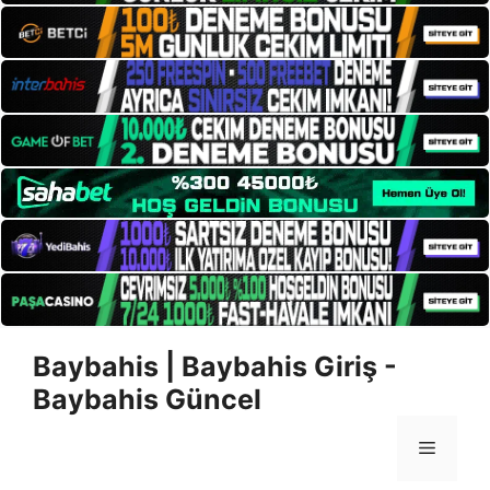
İçeriğe
Baybahis | Baybahis Giriş -
atla
Baybahis Güncel
Menü